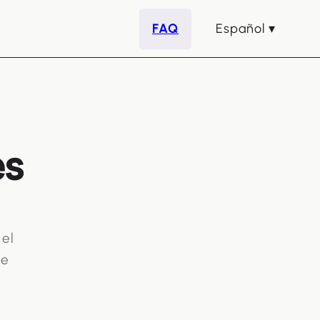
FAQ
Español
es
 el
de