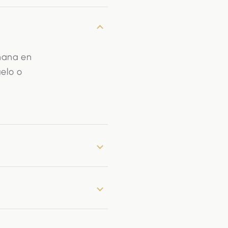
añana en
uelo o