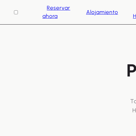
Reservar
Alojamiento
ahora
H
P
To
H